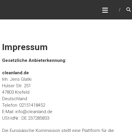
Zum
CLEANLAND
Inhalt
Wischmop -und Pferdedeckenreinigung
springen
Impressum
Gesetzliche Anbieterkennung:
cleanland.de
Inh. Jens Glatki
Hülser Str. 251
47803 Krefeld
Deutschland
Telefon: 02151418452
E-Mail:
info@cleanland.de
USt-IdNr.: DE 237285833
Die Europäische Kommission stellt eine Plattform für die