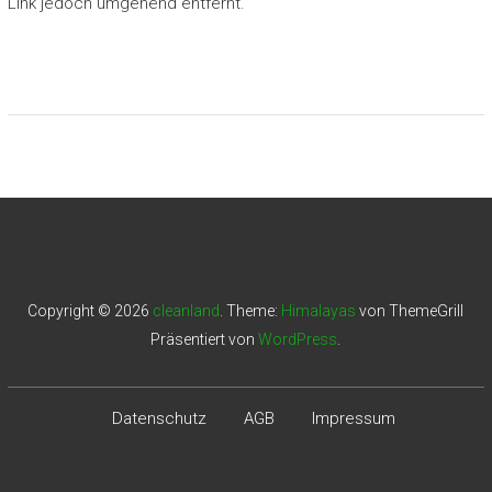
Link jedoch umgehend entfernt.
Copyright © 2026
cleanland
. Theme:
Himalayas
von ThemeGrill
Präsentiert von
WordPress
.
Datenschutz
AGB
Impressum